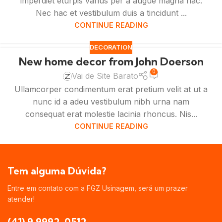
imperdiet eturpis varius per a augue magna hac.
Nec hac et vestibulum duis a tincidunt ...
CONTINUE READING
DECORATION
New home decor from John Doerson
0
Vai de Site Barato
Ullamcorper condimentum erat pretium velit at ut a
nunc id a adeu vestibulum nibh urna nam
consequat erat molestie lacinia rhoncus. Nis...
CONTINUE READING
Tem alguma Dúvida?
Entre em contato com a FGZ Usinagem, será um prazer
atender!
(41) 9 9992-0512