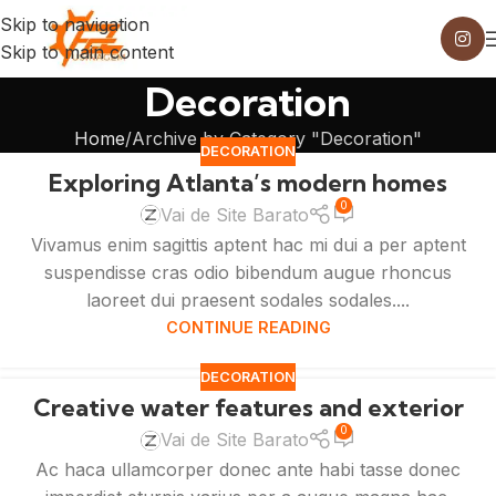
Skip to navigation
Skip to main content
Decoration
Home
Archive by Category "Decoration"
DECORATION
Exploring Atlanta’s modern homes
0
Vai de Site Barato
Vivamus enim sagittis aptent hac mi dui a per aptent
suspendisse cras odio bibendum augue rhoncus
laoreet dui praesent sodales sodales....
CONTINUE READING
DECORATION
Creative water features and exterior
0
Vai de Site Barato
Ac haca ullamcorper donec ante habi tasse donec