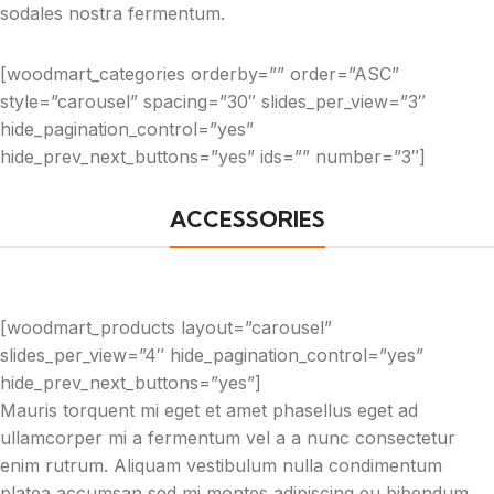
sodales nostra fermentum.
[woodmart_categories orderby=”” order=”ASC”
style=”carousel” spacing=”30″ slides_per_view=”3″
hide_pagination_control=”yes”
hide_prev_next_buttons=”yes” ids=”” number=”3″]
ACCESSORIES
[woodmart_products layout=”carousel”
slides_per_view=”4″ hide_pagination_control=”yes”
hide_prev_next_buttons=”yes”]
Mauris torquent mi eget et amet phasellus eget ad
ullamcorper mi a fermentum vel a a nunc consectetur
enim rutrum. Aliquam vestibulum nulla condimentum
platea accumsan sed mi montes adipiscing eu bibendum