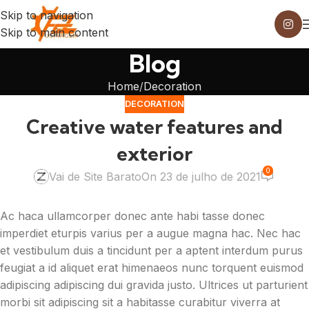
Skip to navigation
Skip to main content
Blog
Home
Decoration
DECORATION
Creative water features and
exterior
0
Vai de Site Barato
On 23 de julho de 2021
Ac haca ullamcorper donec ante habi tasse donec
imperdiet eturpis varius per a augue magna hac. Nec hac
et vestibulum duis a tincidunt per a aptent interdum purus
feugiat a id aliquet erat himenaeos nunc torquent euismod
adipiscing adipiscing dui gravida justo. Ultrices ut parturient
morbi sit adipiscing sit a habitasse curabitur viverra at