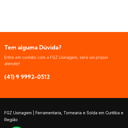
Tem alguma Dúvida?
Entre em contato com a FGZ Usinagem, será um prazer
atender!
(41) 9 9992-0512
FGZ Usinagem | Ferramentaria, Tornearia e Solda em Curitiba e
Região